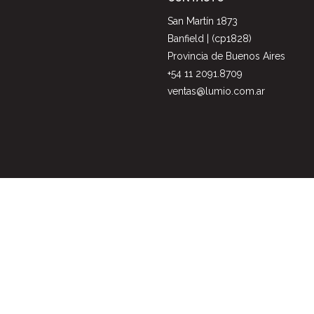
San Martín 1873
Banfield | (cp1828)
Provincia de Buenos Aires
+54 11 2091.8709
ventas@lumio.com.ar