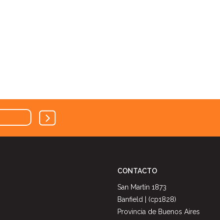
CONTACTO
San Martín 1873
Banfield | (cp1828)
Provincia de Buenos Aires